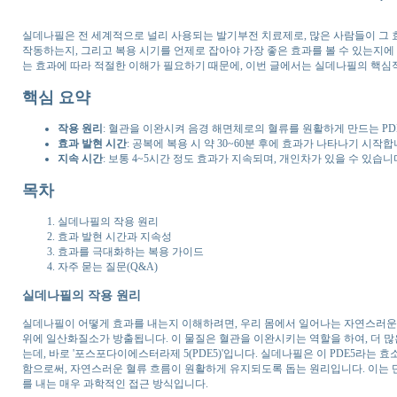
실데나필은 전 세계적으로 널리 사용되는 발기부전 치료제로, 많은 사람들이 그 
작동하는지, 그리고 복용 시기를 언제로 잡아야 가장 좋은 효과를 볼 수 있는지에
는 효과에 따라 적절한 이해가 필요하기 때문에, 이번 글에서는 실데나필의 핵심
핵심 요약
작용 원리
: 혈관을 이완시켜 음경 해면체로의 혈류를 원활하게 만드는 PD
효과 발현 시간
: 공복에 복용 시 약 30~60분 후에 효과가 나타나기 시작합
지속 시간
: 보통 4~5시간 정도 효과가 지속되며, 개인차가 있을 수 있습니
목차
실데나필의 작용 원리
효과 발현 시간과 지속성
효과를 극대화하는 복용 가이드
자주 묻는 질문(Q&A)
실데나필의 작용 원리
실데나필이 어떻게 효과를 내는지 이해하려면, 우리 몸에서 일어나는 자연스러운 
위에 일산화질소가 방출됩니다. 이 물질은 혈관을 이완시키는 역할을 하여, 더 많
는데, 바로 '포스포다이에스터라제 5(PDE5)'입니다. 실데나필은 이 PDE5라는 효
함으로써, 자연스러운 혈류 흐름이 원활하게 유지되도록 돕는 원리입니다. 이는 
를 내는 매우 과학적인 접근 방식입니다.