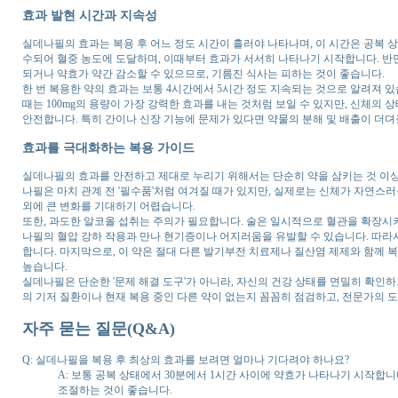
효과 발현 시간과 지속성
실데나필의 효과는 복용 후 어느 정도 시간이 흘러야 나타나며, 이 시간은 공복 
수되어 혈중 농도에 도달하며, 이때부터 효과가 서서히 나타나기 시작합니다. 반면
되거나 약효가 약간 감소할 수 있으므로, 기름진 식사는 피하는 것이 좋습니다.
한 번 복용한 약의 효과는 보통 4시간에서 5시간 정도 지속되는 것으로 알려져 
때는 100mg의 용량이 가장 강력한 효과를 내는 것처럼 보일 수 있지만, 신체의 
안전합니다. 특히 간이나 신장 기능에 문제가 있다면 약물의 분해 및 배출이 더뎌
효과를 극대화하는 복용 가이드
실데나필의 효과를 안전하고 제대로 누리기 위해서는 단순히 약을 삼키는 것 이상의
나필은 마치 관계 전 '필수품'처럼 여겨질 때가 있지만, 실제로는 신체가 자연스러
외에 큰 변화를 기대하기 어렵습니다.
또한, 과도한 알코올 섭취는 주의가 필요합니다. 술은 일시적으로 혈관을 확장시
나필의 혈압 강하 작용과 만나 현기증이나 어지러움을 유발할 수 있습니다. 따라
합니다. 마지막으로, 이 약은 절대 다른 발기부전 치료제나 질산염 제제와 함께 
높습니다.
실데나필은 단순한 '문제 해결 도구'가 아니라, 자신의 건강 상태를 면밀히 확인
의 기저 질환이나 현재 복용 중인 다른 약이 없는지 꼼꼼히 점검하고, 전문가의 
자주 묻는 질문(Q&A)
Q: 실데나필을 복용 후 최상의 효과를 보려면 얼마나 기다려야 하나요?
A: 보통 공복 상태에서 30분에서 1시간 사이에 약효가 나타나기 시작합니
조절하는 것이 좋습니다.