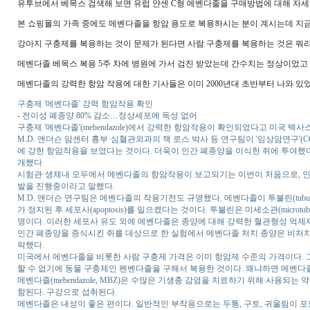
유투브에서 베목스 검색해 보면 유럽 얀센 C형 메벤다졸을 구매방법에 대해 자세
본 쇼핑몰의 가족 중에도 메벤다졸을 항암 용도로 복용하시는 분이 계시는데 지금 
강아지 구충제를 복용하는 것이 문제가 된다면 사람 구충제를 복용하는 것은 뭐라
메벤다졸 베목스 복용 5주 차에 병원에 가서 검진 받았는데 간수치는 정상이었고 3
메벤다졸의 강력한 항암 작용에 대한 기사들은 이미 2000년대 초반부터 나와 있
구충제 '메벤다졸' 강력 항암작용 확인
- 전이성 폐종양 80% 감소…정상세포에 독성 없어
구충제 '메벤다졸'(mebendazole)에서 강력한 항암작용이 확인되었다고 미국 텍사스
M.D. 앤더슨 암센터 흉부·심혈관외과의 잭 로스 박사 등 연구팀이 '임상암연구'
에 강한 항암작용을 보였다는 것이다. 더욱이 인간 폐종양을 이식한 쥐에 투여했
개했다.
시험관·생체내 모두에서 메벤다졸의 항암작용이 보고되기는 이번이 처음으로, 인
발을 진행중이라고 말했다.
M.D. 앤더슨 연구팀은 메벤다졸의 작용기전도 규명했다. 메벤다졸이 투불린(tub
가 정지된 후 세포사(apoptosis)를 일으켰다는 것이다. 투불린은 미세소관(mic
명이다. 이러한 세포사 유도 외에 메벤다졸은 종양에 대해 강력한 혈관형성 억제
인간 폐종양을 증식시킨 쥐를 대상으로 한 실험에서 메벤다졸 처치 종양은 비처치 종
락했다.
미국에서 메벤다졸을 비롯한 사람 구충제 가격은 이미 항암제 수준의 가격이다. 
할 수 없기에 동물 구충제인 펜벤다졸을 구해서 복용한 것이다. 왜냐하면 메벤다
메벤다졸(mebendazole, MBZ)은 수많은 기생충 감염을 치료하기 위해 사용되는
함된다. 구강으로 섭취된다.
메벤다졸은 내성이 좋은 편이다. 일반적인 부작용으로는 두통, 구토, 귀울림이 포