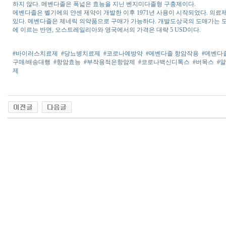
하지 않다. 메벤다졸은 폭넓은 효능을 지닌 벤지미다졸형 구충제이다.
메벤다졸은 벨기에의 얀센 제약이 개발한 이후 1971년 사용이 시작되었다. 의
있다. 메벤다졸은 제네릭 의약품으로 구매가 가능하다. 개발도상국의 도매가는 도스(dose) 
에 이르는 반면, 오스트레일리아와 영국에서의 가격은 대략 5 USD이다.
#바이러스치료제
#당뇨병치료제
#코로나예방약
#메벤다졸 항암작용
#메벤다
구매/배송대행
#항암효능
#부작용적은항암제
#코로나백신디톡스
#버목스
#
제
출
장
마
사
지
출
장
안
마
출
장