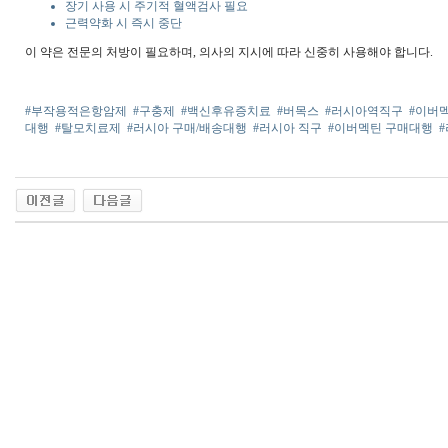
장기 사용 시 주기적 혈액검사 필요
근력약화 시 즉시 중단
이 약은 전문의 처방이 필요하며, 의사의 지시에 따라 신중히 사용해야 합니다.
#부작용적은항암제
#구충제
#백신후유증치료
#버목스
#러시아역직구
#이버
대행
#탈모치료제
#러시아 구매/배송대행
#러시아 직구
#이버멕틴 구매대행
출
장
마
사
지
출
장
안
마
출
장
서