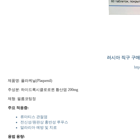
러시아 직구 구
http
제품명: 플라케닐(Plaquenil)
주성분: 하이드록시클로로퀸 황산염 200mg
제형: 필름코팅정
주요 적응증:
류마티스 관절염
전신성/원판상 홍반성 루푸스
말라리아 예방 및 치료
용법 용량: