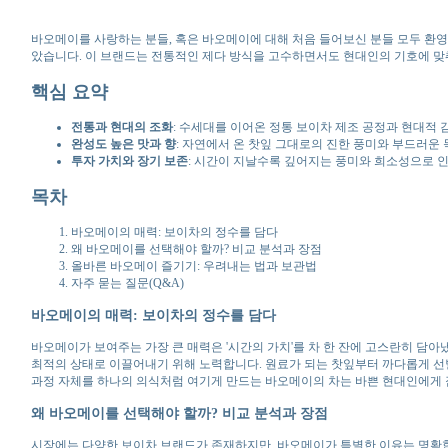
바오메이를 사랑하는 분들, 혹은 바오메이에 대해 처음 들어보신 분들 모두 환영
았습니다. 이 브랜드는 전통적인 제다 방식을 고수하면서도 현대인의 기호에 맞
핵심 요약
전통과 현대의 조화
: 수세대를 이어온 정통 보이차 제조 공정과 현대적 
완성도 높은 맛과 향
: 자연에서 온 찻잎 그대로의 진한 풍미와 부드러운
투자 가치와 장기 보존
: 시간이 지날수록 깊어지는 풍미와 희소성으로 
목차
바오메이의 매력: 보이차의 정수를 담다
왜 바오메이를 선택해야 할까? 비교 분석과 장점
올바른 바오메이 즐기기: 우려내는 법과 보관법
자주 묻는 질문(Q&A)
바오메이의 매력: 보이차의 정수를 담다
바오메이가 보여주는 가장 큰 매력은 '시간의 가치'를 차 한 잔에 고스란히 담
최적의 상태로 이끌어내기 위해 노력합니다. 원료가 되는 찻잎부터 까다롭게 선별
과정 자체를 하나의 의식처럼 여기게 만드는 바오메이의 차는 바쁜 현대인에게 
왜 바오메이를 선택해야 할까? 비교 분석과 장점
시장에는 다양한 보이차 브랜드가 존재하지만, 바오메이가 특별한 이유는 명확합니