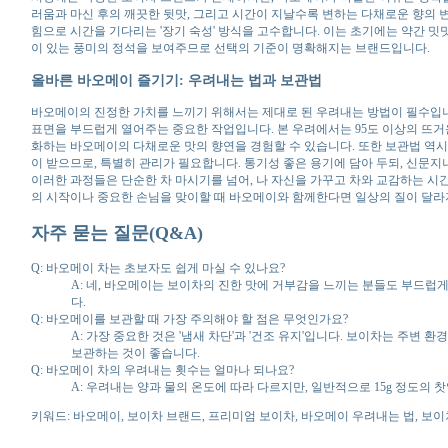
러움과 마신 후의 깨끗한 뒷맛, 그리고 시간이 지날수록 변하는 다채로운 향의
힘으로 시간을 기다리는 '장기 숙성' 방식을 고수합니다. 이는 초기에는 약간 
이 있는 풍미의 정석을 보여주므로 선택의 기준이 명확해지는 브랜드입니다.
올바른 바오메이 즐기기: 우려내는 법과 보관법
바오메이의 진정한 가치를 느끼기 위해서는 제대로 된 우려내는 방법이 필수입니다.
표면을 부드럽게 열어주는 중요한 작업입니다. 본 우려에서는 95도 이상의 뜨거운 
화하는 바오메이의 다채로운 맛의 향연을 경험할 수 있습니다. 또한 보관법 역시
이 받으므로, 특별히 관리가 필요합니다. 통기성 좋은 용기에 담아 두되, 신문지
이러한 과정들은 단순한 차 마시기를 넘어, 나 자신을 가꾸고 차와 교감하는 시
의 시작이나 중요한 손님을 맞이할 때 바오메이와 함께한다면 일상의 질이 달라지는
자주 묻는 질문(Q&A)
Q: 바오메이 차는 초보자도 쉽게 마실 수 있나요?
A: 네, 바오메이는 보이차의 진한 맛에 거부감을 느끼는 분들도 부드럽
다.
Q: 바오메이를 보관할 때 가장 주의해야 할 점은 무엇인가요?
A: 가장 중요한 것은 '냄새 차단'과 '건조 유지'입니다. 보이차는 주
보관하는 것이 좋습니다.
Q: 바오메이 차의 우려내는 횟수는 얼마나 되나요?
A: 우려내는 양과 물의 온도에 따라 다르지만, 일반적으로 15g 정도의 
키워드: 바오메이, 보이차 브랜드, 프리미엄 보이차, 바오메이 우려내는 법, 보