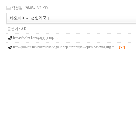
작성일 : 26-05-18 21:30
바오메이 - [ 성인약국 ]
글쓴이 :
AD
https://oplm.hanayaggug.top
[59]
http://poolbit.net/board/bbs/logout.php?url=https://oplm.hanayaggug.to…
[57]