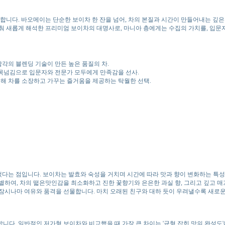
합니다. 바오메이는 단순한 보이차 한 잔을 넘어, 차의 본질과 시간이 만들어내는 깊
춰 새롭게 해석한 프리미엄 보이차의 대명사로, 마니아 층에게는 수집의 가치를, 입문
감각의 블렌딩 기술이 만든 높은 품질의 차.
 목넘김으로 입문자와 전문가 모두에게 만족감을 선사.
인해 차를 소장하고 가꾸는 즐거움을 제공하는 탁월한 선택.
아냈다는 점입니다. 보이차는 발효와 숙성을 거치며 시간에 따라 맛과 향이 변화하는 특
하여, 차의 떫은맛인감을 최소화하고 진한 꽃향기와 은은한 과실 향, 그리고 깊고 매
잠시나마 여유와 품격을 선물합니다. 마치 오래된 친구와 대하 듯이 우려낼수록 새로운
다. 일반적인 저가형 보이차와 비교했을 때 가장 큰 차이는 '균형 잡힌 맛의 완성도'