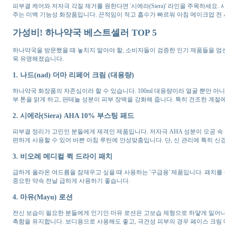
피부결 케어와 저자극 각질 제거를 원한다면 '시에라(Siera)' 라인을 주목하세요
주는 미백 기능성 화장품입니다. 끈적임이 적고 흡수가 빠르워 아침 메이크업 전
가성비! 하나약국 베스트셀러 TOP 5
하나약국을 방문했을 때 놓치지 말아야 할, 소비자들이 검증한 인기 제품들을 엄선했
욱 유명해졌습니다.
1. 나드(nad) 더마 리페어 크림 (대용량)
하나약국 화장품의 자존심이라 할 수 있습니다. 100ml 대용량이라 얼굴 뿐만 
부 톤을 맑게 하고, 판테놀 성분이 피부 장벽을 강화해 줍니다. 특히 건조한 계
2. 시에라(Siera) AHA 10% 부스팅 패드
피부결 정리가 고민인 분들에게 제격인 제품입니다. 저자극 AHA 성분이 모공 속
편하게 사용할 수 있어 바쁜 아침 루틴에 안성맞춤입니다. 단, 신 관리에 특히 신경
3. 비오레 메디컬 퀵 드라이 패치
급하게 올라온 여드름을 잠재우고 싶을 때 사용하는 '구급용' 제품입니다. 패치를
중요한 약속 전날 급하게 사용하기 좋습니다.
4. 마유(Mayu) 로션
전신 보습이 필요한 분들에게 인기인 마유 로션은 고보습 제형으로 하얗게 일어나
촉함을 유지합니다. 보디용으로 사용해도 좋고, 극건성 피부의 경우 페이스 크림