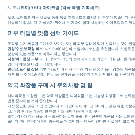
5. 토니케미(AHC) 아이크림 (약국 특별 기획세트)
AHC 브랜드도 약국 채널을 통해 특별 기획세트로 출시되는 경우가 많습니다. 특
선물하기 좋습니다. 가성비가 뛰어나 온 가족이 함께 사용하는 아이크림으로 제
피부 타입별 맞춤 선택 가이드
무작정 인기 제품만 구매하기보다는 자신의 피부 상태에 맞게 선택하는 것이 현명
건성/수분 부족형 피부
: '나드(nad)' 라인의 크림이나 로션을 추천합니다. 히
분감이 있는 제품으로 마무리하면 좋습니다.
지성/여드름성 피부
: 시에라(Siera) 라인의 토너나 패드로 가볍게 각질 관리를
입이나 에멀션 타입이 적합합니다.
민감성/트러블 잦은 피부
: '나드 더마 리페어' 라인처럼 진정 기능이 강화된 제
게 만드는 것이 1순위입니다. new 신제품을 사용하기 전에는 반드시 팔 안쪽에 
약국 화장품 구매 시 주의사항 및 팁
하나약국을 포함한 모든 약국 화장품은 의약외품 또는 기능성 화장품으로 분류될 수
법을 준수하는 것이 중요합니다.
가장 중요한 것은 '저장 법'입니다. 비타민C나 나이아신아마이드 같은 유효 성분
고, 개봉 후에는 가능한 한 빠른 시일 내에 사용해야 합니다.
또한, 약사와의 상담을 적극 활용하는 것이 좋습니다. 단순히 제품을 사는 것뿐만 
습니다. '하나약국' 매장에 방문했을 때 고민되는 제품이 있다면 망설이지 말고 