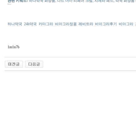
관련 키워드:
하나약국 화장품, 나드 더마 리페어 크림, 시에라 패드, 약국 화장품 
```
하나약국
24h약국
카마그라
비아그라정품
레비트라
비아그라후기
비아그라
1m1n7b
출
장
마
사
지
출
장
안
마
출
장