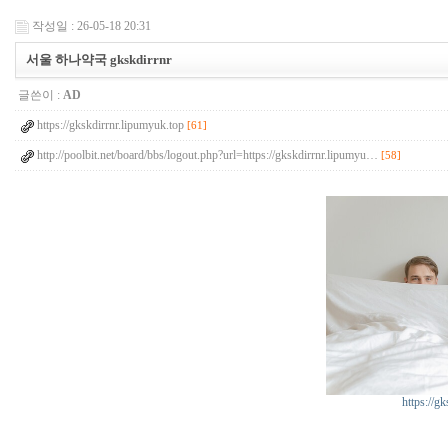
작성일 : 26-05-18 20:31
서울 하나약국 gkskdirrnr
글쓴이 :
AD
https://gkskdirrnr.lipumyuk.top
[61]
http://poolbit.net/board/bbs/logout.php?url=https://gkskdirrnr.lipumyu…
[58]
https://g