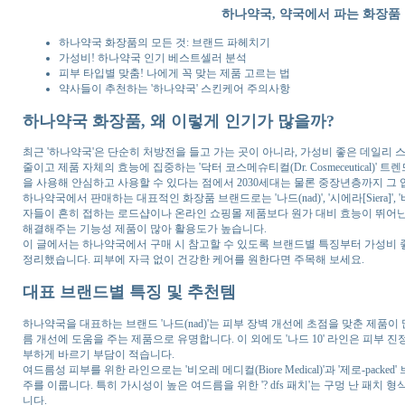
하나약국, 약국에서 파는 화장품 
하나약국 화장품의 모든 것: 브랜드 파헤치기
가성비! 하나약국 인기 베스트셀러 분석
피부 타입별 맞춤! 나에게 꼭 맞는 제품 고르는 법
약사들이 추천하는 '하나약국' 스킨케어 주의사항
하나약국 화장품, 왜 이렇게 인기가 많을까?
최근 '하나약국'은 단순히 처방전을 들고 가는 곳이 아니라, 가성비 좋은 데일리
줄이고 제품 자체의 효능에 집중하는 '닥터 코스메슈티컬(Dr. Cosmeceutical
을 사용해 안심하고 사용할 수 있다는 점에서 2030세대는 물론 중장년층까지 그
하나약국에서 판매하는 대표적인 화장품 브랜드로는 '나드(nad)', '시에라[Siera]
자들이 흔히 접하는 로드샵이나 온라인 쇼핑몰 제품보다 원가 대비 효능이 뛰어난 
해결해주는 기능성 제품이 많아 활용도가 높습니다.
이 글에서는 하나약국에서 구매 시 참고할 수 있도록 브랜드별 특징부터 가성비 
정리했습니다. 피부에 자극 없이 건강한 케어를 원한다면 주목해 보세요.
대표 브랜드별 특징 및 추천템
하나약국을 대표하는 브랜드 '나드(nad)'는 피부 장벽 개선에 초점을 맞춘 제품이
름 개선에 도움을 주는 제품으로 유명합니다. 이 외에도 '나드 10' 라인은 피부
부하게 바르기 부담이 적습니다.
여드름성 피부를 위한 라인으로는 '비오레 메디컬(Biore Medical)'과 '제로-p
주를 이룹니다. 특히 가시성이 높은 여드름을 위한 '? dfs 패치'는 구멍 난 패
니다.