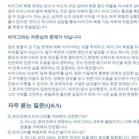
비아그라 복용 전에는 반드시 자신의 건강 상태와 복용 중인 약물을 의사에게 상세히
경우 비아그라와 함께 복용하는 것은 절대 피해야 합니다. 비아그라는 혈관을 확
질 수 있습니다. 이는 실신, 심하면 쇼크 상태로 이어질 수 있는 매우 위험한 상황입
물이 있다면, 반드시 의사와의 상담을 통해 비아그라 복용 가능 여부와 위험성에 
물 복용의 첫걸음입니다.
비아그라는 자존심의 문제가 아닙니다
많은 분들이 성 기능 문제에 대해 이야기하는 것을 주저하고, 비아그라 복용을 자
러워할 일이 아닙니다. 발기 부전은 다양한 원인으로 발생할 수 있는 하나의 건강
향상과 파트너와의 관계 개선을 위한 합리적이고 현명한 선택으로 바라보는 태도가 
안전하게 전문가의 도움을 받아 관리하는 것이 진정한 용기이자 자신을 위한 최선
아 만족스러운 삶을 영위하는 데 집중하는 것이 중요합니다.
비아그라는 단순히 '능력 향상제'를 넘어, 많은 이들에게 행복한 관계와 건강한 
고 주저했던 마음이 컸지만, 정확한 정보를 얻고 전문가의 도움을 받으면서 자신감을
인에서 비롯될 수 있으며, 전 세계적으로 수많은 남성들이 겪는 흔한 문제입니다.
그 효과와 안전성이 입증되었습니다. 하지만 앞서 강조했듯이, 오직 의사의 처방과
그라 구매를 고민하는 분들에게 올바른 길잡이가 되어, 더 나은 삶을 위한 현명한
자주 묻는 질문(Q&A)
Q: 온라인에서 비아그라를 구매해도 안전한가요?
A: 아니요, 온라인에서 판매되는 비아그라는 대부분 불법이거나 가짜 제
정품을 구매해야 안전합니다.
Q: 비아그라를 복용하면 무조건 발기가 되나요?
A: 아니요, 비아그라는 성적인 자극이 있을 때만 효과를 발휘합니다. 약