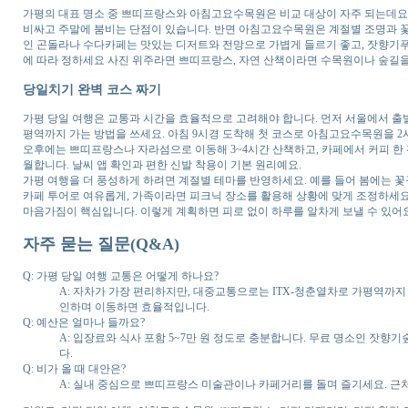
가평의 대표 명소 중 쁘띠프랑스와 아침고요수목원은 비교 대상이 자주 되는데요
비싸고 주말에 붐비는 단점이 있습니다. 반면 아침고요수목원은 계절별 조명과 꽃
인 곤돌라나 수다카페는 맛있는 디저트와 전망으로 가볍게 들르기 좋고, 잣향기푸
에 따라 정하세요 사진 위주라면 쁘띠프랑스, 자연 산책이라면 수목원이나 숲길을
당일치기 완벽 코스 짜기
가평 당일 여행은 교통과 시간을 효율적으로 고려해야 합니다. 먼저 서울에서 출
평역까지 가는 방법을 쓰세요. 아침 9시경 도착해 첫 코스로 아침고요수목원을 2
오후에는 쁘띠프랑스나 자라섬으로 이동해 3~4시간 산책하고, 카페에서 커피 한 
월합니다. 날씨 앱 확인과 편한 신발 착용이 기본 원리예요.
가평 여행을 더 풍성하게 하려면 계절별 테마를 반영하세요. 예를 들어 봄에는 
카페 투어로 여유롭게, 가족이라면 피크닉 장소를 활용해 상황에 맞게 조정하세요
마음가짐이 핵심입니다. 이렇게 계획하면 피로 없이 하루를 알차게 보낼 수 있어요
자주 묻는 질문(Q&A)
Q: 가평 당일 여행 교통은 어떻게 하나요?
A: 자차가 가장 편리하지만, 대중교통으로는 ITX-청춘열차로 가평역까지
인하며 이동하면 효율적입니다.
Q: 예산은 얼마나 들까요?
A: 입장료와 식사 포함 5~7만 원 정도로 충분합니다. 무료 명소인 잣향
다.
Q: 비가 올 때 대안은?
A: 실내 중심으로 쁘띠프랑스 미술관이나 카페거리를 돌며 즐기세요. 근처