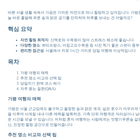
바쁜 서울 생활 속에서 가끔은 가까운 자연으로 떠나 힐링하고 싶어집니다. 가평은
늘 바로 출발해 푸른 숲과 맑은 공기를 만끽하며 하루를 보내는 건 어떨까요?
핵심 요약
자연 힐링 최적지
: 산책로와 수목원이 많아 스트레스 해소에 좋습니다.
다양한 명소
: 쁘띠프랑스, 아침고요수목원 등 사진 찍기 좋은 스팟이 풍부
편리한 접근성
: 서울에서 차로 1시간 거리로 당일 여행에 이상적입니다.
목차
가평 여행의 매력
추천 명소 비교와 선택 팁
당일치기 완벽 코스 짜기
자주 묻는 질문(Q&A)
가평 여행의 매력
가평은 서울 근교임에도 불구하고 울창한 숲과 맑은 계곡, 넓은 호수가 어우러져
을 이루며 사계절 내내 다른 매력을 발휘하죠. 가족 단위 여행객은 자라섬이나 
운 시간을 보낼 수 있습니다. 저처럼 혼자 여행하는 사람에게는 잣향기푸른숲 같
닌, 진정한 힐링 공간으로 만들어줍니다.
추천 명소 비교와 선택 팁