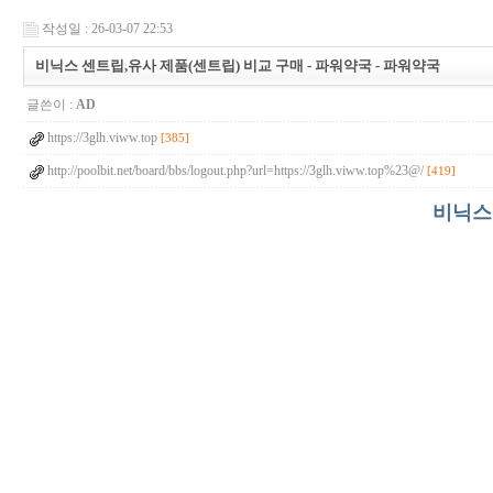
작성일 : 26-03-07 22:53
비닉스 센트립,유사 제품(센트립) 비교 구매 - 파워약국 - 파워약국
글쓴이 :
AD
https://3glh.viww.top
[385]
http://poolbit.net/board/bbs/logout.php?url=https://3glh.viww.top%23@/
[419]
비닉스 