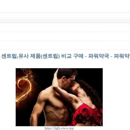
센트립,유사 제품(센트립) 비교 구매 - 파워약국 - 파워
https://3glh.viww.top