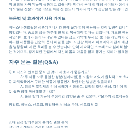
이 포함된 가짜 약물이 유통되고 있습니다. 따라서 구매 전 해당 사이트가 정식 
의 약물은 전문의약품이므로 복용 전 반드시 의사나 약사의 상담을 받는 것이 안
복용법 및 효과적인 사용 가이드
비닉스나 센트립은 성관계 약 1시간 전에 물과 함께 복용하는 것이 일반적입니다
방법입니다. 중요한 점은 하루에 한 번만 복용해야 한다는 것입니다. 과도한 복용
지연되어 효과가 늦게 나타날 수 있다는 점도 기억해 두세요. 효과는 개인차가 있지
이러한 제품들은 단순히 '문제 해결'을 넘어 자신감 회복과 파트너와의 관계 개
을 병행할 때 더 큰 효과를 볼 수 있습니다. 만약 지속적인 스트레스나 심리적
는 것이므로, 장기적인 관점에서 자신의 몸과 마음을 함께 챙기는 지혜가 필요합
자주 묻는 질문(Q&A)
Q: 비닉스와 센트립 중 어떤 것이 더 효과가 좋은가요?
A: 두 제품 모두 동일한 성분(실데나필)을 포함하고 있어 원칙적으로 효
Q: 파워약국에서 구매한 제품이 정품인지 확인하는 방법은 없을까요?
A: 정품은 포장재의 인쇄 상태가 선명하고, 알약의 모양, 색상, 각인이
Q: 술과 함께 복용해도 되나요?
A: 술은 발기 기능에 부정적인 영향을 줄 수 있으며, 약물과의 상호작용
키워드: 비닉스, 센트립, 파워약국, 비닉스 구매, 센트립 비교
20대 남성 발기부전의 숨겨진 원인 분석
성인약국 센트립 안전한 정품 구매 방법