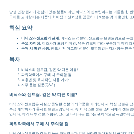
남성 건강 관리에 관심이 있는 분들이라면 비닉스와 센트립이라는 이름을 한 번쯤
구매를 고려할 때는 제품의 차이점과 신뢰성을 꼼꼼히 따져보는 것이 현명한 소
핵심 요약
비닉스와 센트립의 관계
: 비닉스는 성분명, 센트립은 브랜드명으로 동
주요 차이점
: 제조사와 포장 디자인, 유통 경로에 따라 구분되며 약의 
구매 시 확인 사항
: 반드시 '비아그라' 성분이 포함되었는지와 정품 인증
목차
비닉스와 센트립, 같은 약 다른 이름?
파워약국에서 구매 시 주의할 점
복용법 및 효과적인 사용 가이드
자주 묻는 질문(Q&A)
비닉스와 센트립, 같은 약 다른 이름?
비닉스와 센트립은 사실상 동일한 성분의 의약품을 가리킵니다. 핵심 성분은 남성 발
특정 제약회사가 출시한 브랜드명입니다. 즉, 비닉스를 찾는 소비자에게 센트립이
입니다. 약의 내부 성분과 함량, 그리고 나타나는 효과는 원칙적으로 동일하다고
파워약국에서 구매 시 주의할 점
비닉스나 센트립과 같은 제품을 파워약국과 같은 온라인 판매처에서 구매할 때 