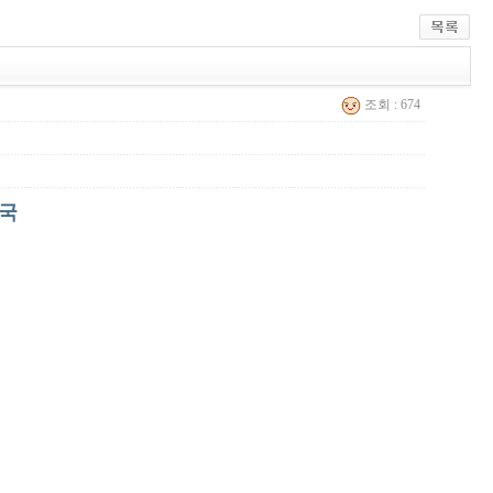
조회 : 674
약국