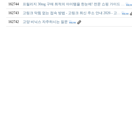
162744
프릴리지 30mg 구매 최적의 아이템을 한눈에! 전문 쇼핑 가이드 …
162743
고링크 막힘 없는 접속 방법 - 고링크 최신 주소 안내 2026 - 고…
162742
고양 비닉스 자주하시는 질문
출
장
마
사
지
출
장
안
마
출
장
서
비
스
바
나
나