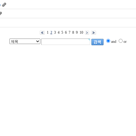
1
2
3
4
5
6
7
8
9
10
and
or