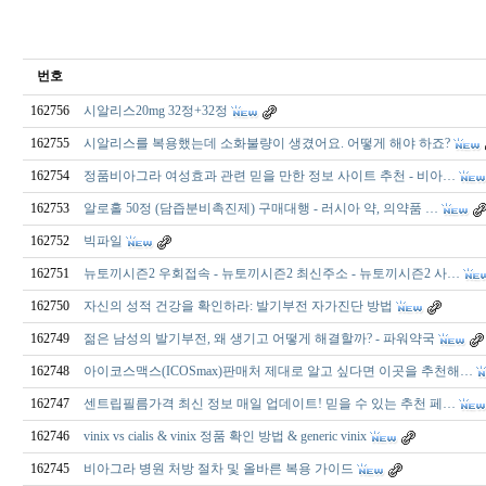
번호
162756
시알리스20mg 32정+32정
162755
시알리스를 복용했는데 소화불량이 생겼어요. 어떻게 해야 하죠?
162754
정품비아그라 여성효과 관련 믿을 만한 정보 사이트 추천 - 비아…
162753
알로홀 50정 (담즙분비촉진제) 구매대행 - 러시아 약, 의약품 …
162752
빅파일
162751
뉴토끼시즌2 우회접속 - 뉴토끼시즌2 최신주소 - 뉴토끼시즌2 사…
162750
자신의 성적 건강을 확인하라: 발기부전 자가진단 방법
162749
젊은 남성의 발기부전, 왜 생기고 어떻게 해결할까? - 파워약국
162748
아이코스맥스(ICOSmax)판매처 제대로 알고 싶다면 이곳을 추천해…
162747
센트립필름가격 최신 정보 매일 업데이트! 믿을 수 있는 추천 페…
162746
vinix vs cialis & vinix 정품 확인 방법 & generic vinix
162745
비아그라 병원 처방 절차 및 올바른 복용 가이드