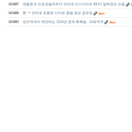
163487
센돔효과 프로코밀파우더 인터넷 인기사이트 BEST 알짜정보 모음
163486
툰 ㅋ 인터넷 유용한 사이트 종합 정보 공유편
163485
성인약국이 제안하는 2026년 관계 회복법 - 파워약국
출
장
마
사
지
출
장
안
마
출
장
서
비
스
바
나
나