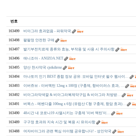
번호
163499
비아그라 효과없음 - 파워약국
163498
팔팔정 안전한 구매
163497
발기부전치료제 종류와 효능, 부작용 및 사용 시 주의사항
163496
애니조아 - ANIZOA.NET
163495
양산 천사약국 cjstkdirrnr
163494
마나토끼 인기 BEST 종합 정보 공유: 모바일 인터넷 필수 웹사이…
163493
이버쥬브 - 이버멕틴 12mg x 100정 (구충제, 항바이러스 효과, …
163492
비­아그라약색깔 & 비­아그라복제약구입 & 비­아그라 처방받…
163491
버목스 - 메벤다졸 100mg x 6정 (유럽산 C형 구충제, 항암 효과)…
163490
48시간 내 코로나19 사멸시키는 구충제 '이버 멕틴'이…
163489
구구정 효과와 지속 시간 및 복용 시 유의사항
163488
여자비아그라 관련 핵심 아이템 공유합니다! - 성인약국