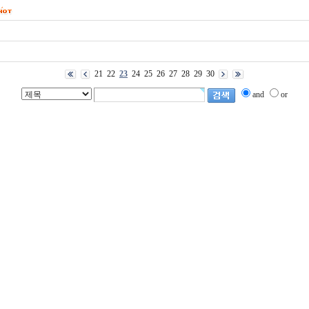
21
22
23
24
25
26
27
28
29
30
and
or