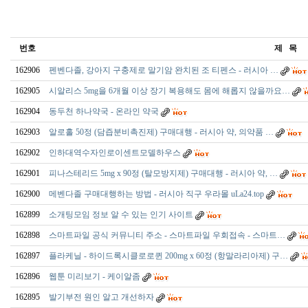
번호
제 목
162906
펜벤다졸, 강아지 구충제로 말기암 완치된 조 티펜스 - 러시아 …
162905
시알리스 5mg을 6개월 이상 장기 복용해도 몸에 해롭지 않을까요…
162904
동두천 하나약국 - 온라인 약국
162903
알로홀 50정 (담즙분비촉진제) 구매대행 - 러시아 약, 의약품 …
162902
인하대역수자인로이센트모델하우스
162901
피나스테리드 5mg x 90정 (탈모방지제) 구매대행 - 러시아 약, …
162900
메벤다졸 구매대행하는 방법 - 러시아 직구 우라몰 uLa24.top
162899
소개팅모임 정보 알 수 있는 인기 사이트
162898
스마트파일 공식 커뮤니티 주소 - 스마트파일 우회접속 - 스마트…
162897
플라케닐 - 하이드록시클로로퀸 200mg x 60정 (항말라리아제) 구…
162896
웹툰 미리보기 - 케이알좀
162895
발기부전 원인 알고 개선하자