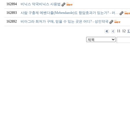
162894
비닉스 약국비닉스 사용법
162893
사람 구충제 메벤다졸(Mebendazole)도 항암효과가 있는가? - 러…
162892
비아그라 최저가 구매, 믿을 수 있는 곳은 어디? - 성인약국
11
12
1
출
장
마
사
지
출
장
안
마
출
장
서
비
스
바
나
나