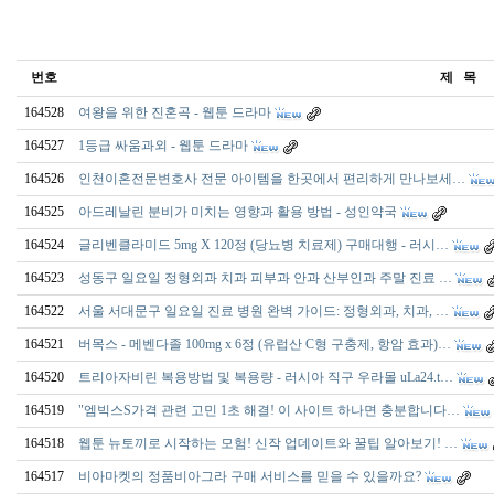
번호
제 목
164528
여왕을 위한 진혼곡 - 웹툰 드라마
164527
1등급 싸움과외 - 웹툰 드라마
164526
인천이혼전문변호사 전문 아이템을 한곳에서 편리하게 만나보세…
164525
아드레날린 분비가 미치는 영향과 활용 방법 - 성인약국
164524
글리벤클라미드 5mg X 120정 (당뇨병 치료제) 구매대행 - 러시…
164523
성동구 일요일 정형외과 치과 피부과 안과 산부인과 주말 진료 …
164522
서울 서대문구 일요일 진료 병원 완벽 가이드: 정형외과, 치과, …
164521
버목스 - 메벤다졸 100mg x 6정 (유럽산 C형 구충제, 항암 효과)…
164520
트리아자비린 복용방법 및 복용량 - 러시아 직구 우라몰 uLa24.t…
164519
"엠빅스S가격 관련 고민 1초 해결! 이 사이트 하나면 충분합니다…
164518
웹툰 뉴토끼로 시작하는 모험! 신작 업데이트와 꿀팁 알아보기! …
164517
비아마켓의 정품비아그라 구매 서비스를 믿을 수 있을까요?