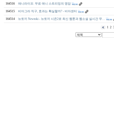
164516
애니라이프: 무료 애니 스트리밍의 명암
164515
비아그라 직구, 효과는 확실할까? - 비아센터
164514
뉴토끼 Newtoki - 뉴토끼 시즌2로 최신 웹툰과 웹소설 실시간 무…
1
2
출
장
마
사
지
출
장
안
마
출
장
서
비
스
바
나
나