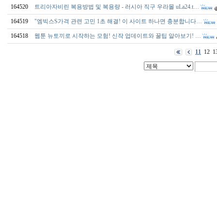
164520
트리아자비린 복용방법 및 복용량 - 러시아 직구 우라몰 uLa24.t…
164519
"엠빅스S가격 관련 고민 1초 해결! 이 사이트 하나면 충분합니다…
164518
웹툰 뉴토끼로 시작하는 모험! 신작 업데이트와 꿀팁 알아보기! …
11
12
1
출
장
마
사
지
출
장
안
마
출
장
서
비
스
바
나
나