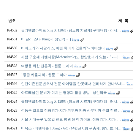
번호
제 목
164532
글리벤클라미드 5mg X 120정 (당뇨병 치료제) 구매대행 - 러시…
164531
비 달리 스타 10mg - [ 성인약국 ]
164530
비아그라와 시알리스, 어떤 차이가 있을까? - 비아센터
164529
사람 구충제 메벤다졸(Mebendazole)도 항암효과가 있는가? - 러…
164528
여왕을 위한 진혼곡 - 웹툰 드라마
164527
1등급 싸움과외 - 웹툰 드라마
164526
인천이혼전문변호사 전문 아이템을 한곳에서 편리하게 만나보세…
164525
아드레날린 분비가 미치는 영향과 활용 방법 - 성인약국
164524
글리벤클라미드 5mg X 120정 (당뇨병 치료제) 구매대행 - 러시…
164523
성동구 일요일 정형외과 치과 피부과 안과 산부인과 주말 진료 …
164522
서울 서대문구 일요일 진료 병원 완벽 가이드: 정형외과, 치과, …
164521
버목스 - 메벤다졸 100mg x 6정 (유럽산 C형 구충제, 항암 효과)…